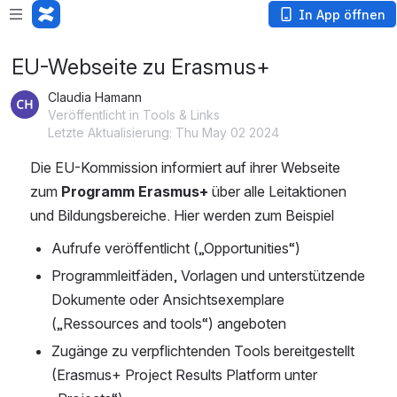
Loading app...
In App öffnen
EU-Webseite zu Erasmus+
Claudia Hamann
Veröffentlicht in Tools & Links
Letzte Aktualisierung: Thu May 02 2024
Die EU-Kommission informiert auf ihrer Webseite 
zum 
Programm Erasmus+
 über alle Leitaktionen 
und Bildungsbereiche. Hier werden zum Beispiel 
Aufrufe veröffentlicht („Opportunities“) 
Programmleitfäden, Vorlagen und unterstützende 
Dokumente oder Ansichtsexemplare 
(„Ressources and tools“) angeboten
Zugänge zu verpflichtenden Tools bereitgestellt 
(Erasmus+ Project Results Platform unter 